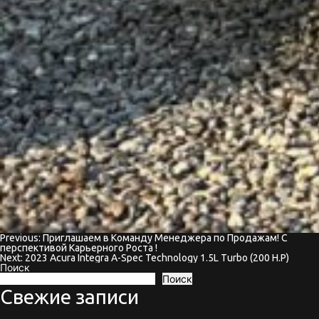
Previous:
Приглашаем в Команду Менеджера по Продажам! С
Навигация
перспективой Карьерного Роста !
Next:
2023 Acura Integra A-Spec Technology 1.5L Turbo (200 H.P)
по
Поиск
Поиск
записям
Свежие записи