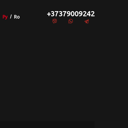
+37379009242
Ру
Ro