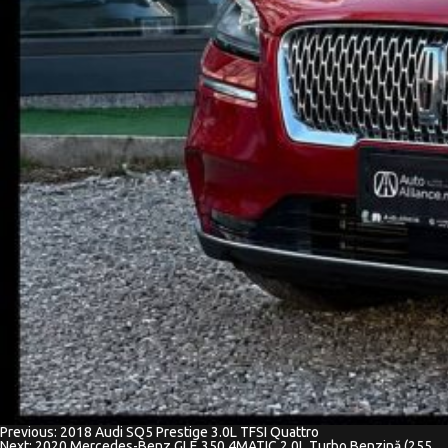
Previous:
2018 Audi SQ5 Prestige 3.0L TFSI Quattro
Навигация
Next:
2020 Mercedes-Benz GLE 350 4MATIC 2.0L Turbo Benzină (255